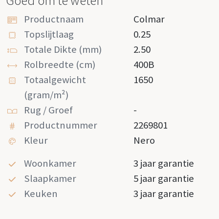
Goed om te weten
Productnaam
Colmar
Topslijtlaag
0.25
Totale Dikte (mm)
2.50
Rolbreedte (cm)
400B
Totaalgewicht
1650
(gram/m²)
Rug / Groef
-
Productnummer
2269801
Kleur
Nero
Woonkamer
3 jaar garantie
Slaapkamer
5 jaar garantie
Keuken
3 jaar garantie