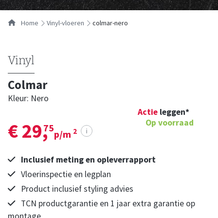
…
Home
vinyl-vloeren
colmar-nero
Vinyl
Colmar
Kleur: Nero
Actie
leggen*
Op voorraad
€ 29,
75
i
2
p/m
Inclusief meting en opleverrapport
Vloerinspectie en legplan
Product inclusief styling advies
TCN productgarantie en 1 jaar extra garantie op
montage