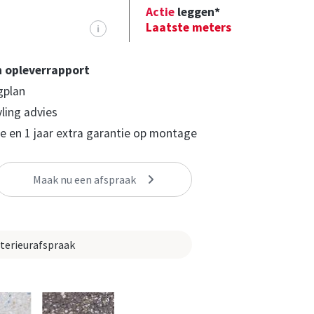
Actie
leggen*
Laatste meters
i
n opleverrapport
gplan
yling advies
 en 1 jaar extra garantie op montage
Maak nu een afspraak
nterieurafspraak