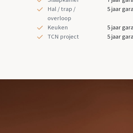
Hal / trap /
5 jaar gar
overloop
Keuken
5 jaar gar
TCN project
5 jaar gar