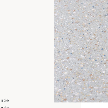
antie
antie