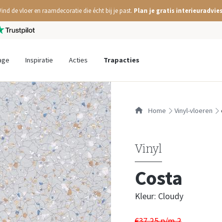
Vind de vloer en raamdecoratie die écht bij je past.
Plan je gratis interieuradvies
age
Inspiratie
Acties
Trapacties
Home
vinyl-vloeren
Vinyl
Costa
Kleur: Cloudy
€37,25 p/m
2