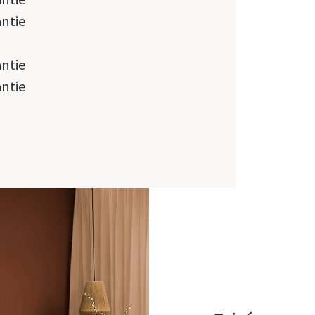
antie
antie
antie