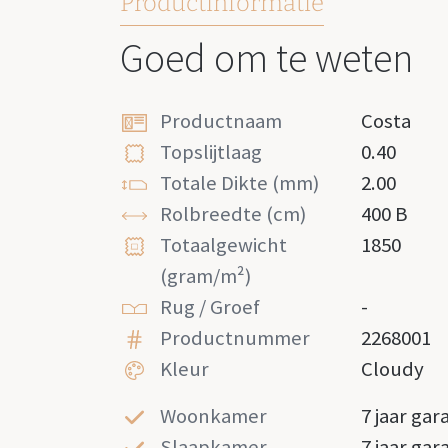
Productinformatie
Goed om te weten
Productnaam
Costa
Topslijtlaag
0.40
Totale Dikte (mm)
2.00
Rolbreedte (cm)
400 B
Totaalgewicht
1850
(gram/m²)
Rug / Groef
-
Productnummer
2268001
Kleur
Cloudy
Woonkamer
7 jaar gar
Slaapkamer
7 jaar gar