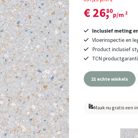
€ 26,
80
2
p/m
Inclusief meting e
Vloerinspectie en le
Product inclusief st
TCN productgarantie
21 echte winkels
Maak nu gratis een i