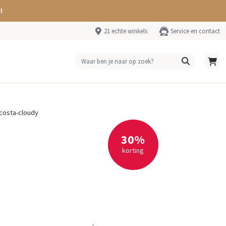
!
21 echte winkels
Service en contact
costa-cloudy
30%
korting