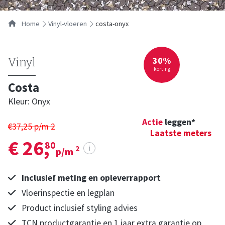
…
Home
vinyl-vloeren
costa-onyx
30%
Vinyl
korting
Costa
Kleur: Onyx
Actie
leggen*
€37,25 p/m
2
Laatste meters
€ 26,
80
i
2
p/m
Inclusief meting en opleverrapport
Vloerinspectie en legplan
Product inclusief styling advies
TCN productgarantie en 1 jaar extra garantie op