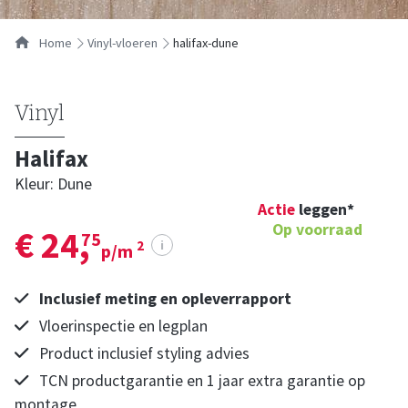
…
Home
vinyl-vloeren
halifax-dune
Vinyl
Halifax
Kleur: Dune
Actie
leggen*
Op voorraad
€ 24,
75
i
2
p/m
Inclusief meting en opleverrapport
Vloerinspectie en legplan
Product inclusief styling advies
TCN productgarantie en 1 jaar extra garantie op
montage