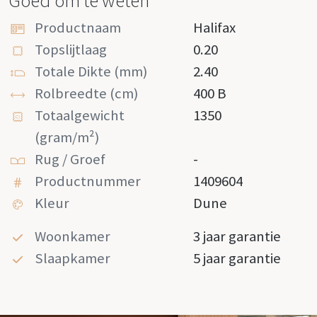
Goed om te weten
Productnaam
Halifax
Topslijtlaag
0.20
Totale Dikte (mm)
2.40
Rolbreedte (cm)
400 B
Totaalgewicht
1350
(gram/m²)
Rug / Groef
-
Productnummer
1409604
Kleur
Dune
Woonkamer
3 jaar garantie
Slaapkamer
5 jaar garantie