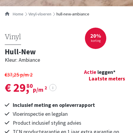
Home
vinyl-vloeren
hull-new-ambiance
20%
Vinyl
korting
Hull-New
Kleur: Ambiance
Actie
leggen*
€37,25 p/m
2
Laatste meters
€ 29,
80
i
2
p/m
Inclusief meting en opleverrapport
Vloerinspectie en legplan
Product inclusief styling advies
TCN productgarantie en 1 jaar extra garantie op