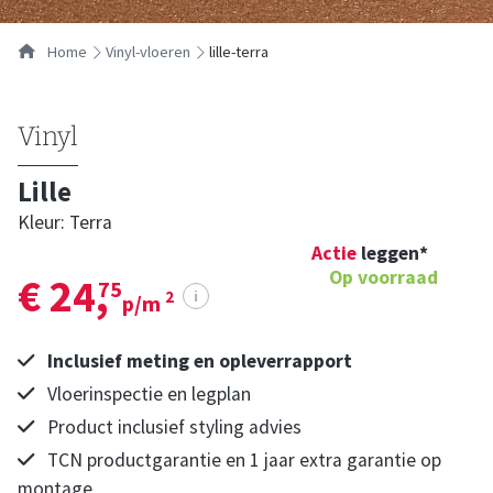
Home
vinyl-vloeren
lille-terra
Vinyl
Lille
Kleur: Terra
Actie
leggen*
Op voorraad
€ 24,
75
i
2
p/m
Inclusief meting en opleverrapport
Vloerinspectie en legplan
Product inclusief styling advies
TCN productgarantie en 1 jaar extra garantie op
montage