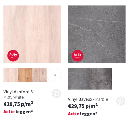
Actie
Actie
leggen*
leggen*
+4
Vinyl Ashford-V
-
Misty White
Vinyl Bayeux
- Marble
2
€29,75 p/m
2
€29,75 p/m
Actie
leggen*
Actie
leggen*