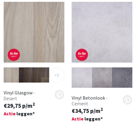
Actie
Actie
leggen*
leggen*
+3
Vinyl Glasgow
-
Vinyl Betonlook
-
Desert
Cement
2
€29,75 p/m
2
€34,75 p/m
Actie
leggen*
Actie
leggen*