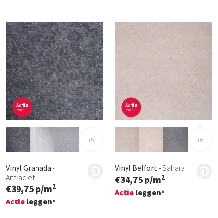
Actie
Actie
leggen*
leggen*
+5
+6
Vinyl Granada
-
Vinyl Belfort
- Sahara
Antraciet
2
€34,75 p/m
2
€39,75 p/m
Actie
leggen*
Actie
leggen*