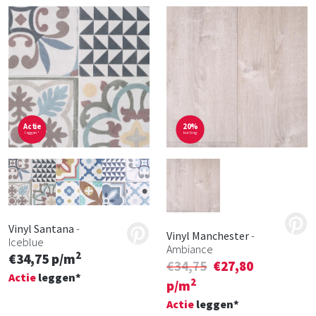
Actie
20%
leggen*
korting
Vinyl Santana
-
Vinyl Manchester
-
Iceblue
Ambiance
2
€34,75 p/m
€34,75
€27,80
Actie
leggen*
2
p/m
Actie
leggen*