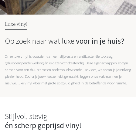
Luxe vinyl
Op zoek naar wat luxe
voor in je huis?
Onze luxe vinyl is voorzien van een slijtvaste en antibacteriële toplaag,
geluiddempende werking én is deze vochtbestendig. Deze eigenschappen zorgen
samen voor een duurzame en onderhoudsvriendelijke vloer, waarvan je jarenlang
plezier hebt. Zodra je jouw keuze hebt gemaakt, leggen onze vakmannen je
nieuwe, luxe vinyl vloer met grote zorgvuldigheid in de betreffende woonruimte.
Stijlvol, stevig
én scherp geprijsd vinyl