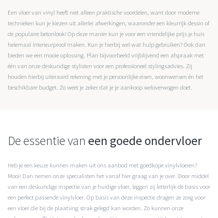
Een vloer van vinyl heeft niet alleen praktische voordelen, want door moderne
technieken kun je kiezen uit allerlei afwerkingen, waaronder een kleurrijk dessin of
de populaire betonlook! Op deze manier kun je voor een vriendelijke prijs je huis
helemaal interieurproof maken. Kun je hierbij wel wat hulp gebruiken? Ook dan
bieden we een mooie oplossing. Plan bijvoorbeeld vrijblijvend een afspraak met
één van onze deskundige stylisten voor een professioneel stylingsadvies. Zij
houden hierbij uiteraard rekening met je persoonlijke eisen, woonwensen én het
beschikbare budget. Zo weet je zeker dat je je aankoop weloverwogen doet.
De essentie van
een goede ondervloer
Heb je een keuze kunnen maken uit ons aanbod met goedkope vinylvloeren?
Mooi! Dan nemen onze specialisten het vanaf hier graag van je over. Door middel
van een deskundige inspectie van je huidige vloer, leggen zij letterlijk de basis voor
een perfect passende vinylvloer. Op basis van deze inspectie dragen ze zorg voor
een vloer die bij de plaatsing strak gelegd kan worden. Zo kunnen onze