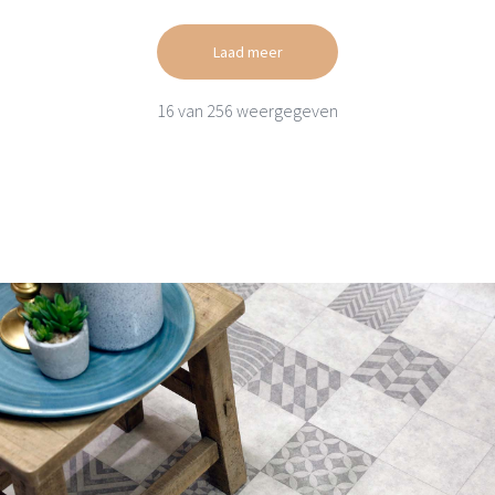
Laad meer
16
van
256
weergegeven