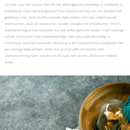
Op zoek naar een nieuwe vloer die niet alleen gebruiksvriendelijk is, makkelijk in
onderhoud, maar ook leuk geprijsd? Dan word je vast blij van ons aanbod met
goedkoop vinyl. Deze multifunctionele vloer verleent zich voor uiteenlopende
woonruimtes, zoals de woonkamer, keuken, slaapkamer of badkamer. Vinyl is
waterbestendig en kan daardoor dus ook perfect gebruikt worden in een vochtige
ruimte. Daarnaast is een waterbestendige vloer natuurlijk eenvoudig in
onderhoud, want een eventuele vlek kun je in een handomdraai verwijderen met
een vochtige doek of dweil. Verder kun je vinyl zelfs combineren met
vloerverwarming. Geen wonder dat dit type vloer als een alleskunner bekend
staat!