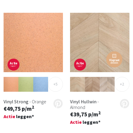
Actie
Actie
leggen*
leggen*
+5
+2
Vinyl Strong
- Orange
Vinyl Hullwin
-
Almond
2
€49,75 p/m
2
€39,75 p/m
Actie
leggen*
Actie
leggen*