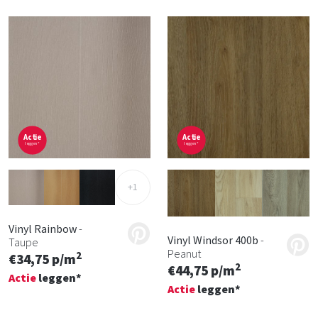
Actie
Actie
leggen*
leggen*
+1
Vinyl Rainbow
-
Vinyl Windsor 400b
-
Taupe
Peanut
2
€34,75 p/m
2
€44,75 p/m
Actie
leggen*
Actie
leggen*