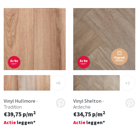
Actie
Actie
leggen*
leggen*
+6
+2
Vinyl Hullmore
-
Vinyl Shelton
-
Tradition
Ardeche
2
2
€39,75 p/m
€34,75 p/m
Actie
leggen*
Actie
leggen*