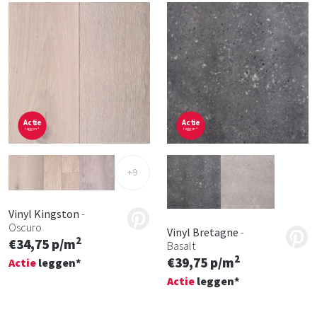
Actie
Actie
leggen*
leggen*
+9
Vinyl Kingston
-
Oscuro
Vinyl Bretagne
-
2
€34,75 p/m
Basalt
2
€39,75 p/m
Actie
leggen*
Actie
leggen*