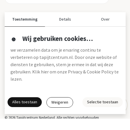
Toestemming
Details
Over
Wij gebruiken cookies…
Over ons
we verzamelen data om je ervaring continu te
Over tapijtcentrum
verbeteren op tapijtcentrum.nl. Door onze website of
Vacatures
diensten te gebruiken, stem je ermee in dat wij deze
Werken bij
gebruiken. Klik hier om onze Privacy & Cookie Policy te
Montageservice
Blog
lezen.
Garanties (pdf)
Onze winkels
Alles toestaan
Selectie toestaan
Weigeren
Gratis interieuradvies
Actie- en betalingsvoorwaarden *
Disclaimer
Privacy & Cookies
© 2026 Tapijtcentrum Nederland. Alle rechten voorbehouden