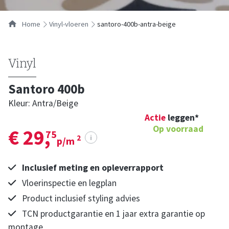
Home
vinyl-vloeren
santoro-400b-antra-beige
Vinyl
Santoro 400b
Kleur: Antra/beige
Actie
leggen*
Op voorraad
€ 29,
75
i
2
p/m
Inclusief meting en opleverrapport
Vloerinspectie en legplan
Product inclusief styling advies
TCN productgarantie en 1 jaar extra garantie op
montage