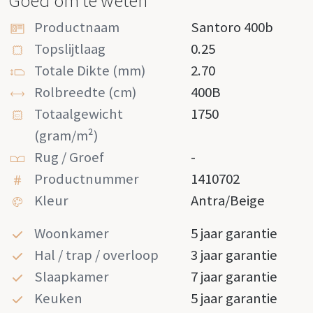
Goed om te weten
Productnaam
Santoro 400b
Topslijtlaag
0.25
Totale Dikte (mm)
2.70
Rolbreedte (cm)
400B
Totaalgewicht
1750
(gram/m²)
Rug / Groef
-
Productnummer
1410702
Kleur
Antra/beige
Woonkamer
5 jaar garantie
Hal / trap / overloop
3 jaar garantie
Slaapkamer
7 jaar garantie
Keuken
5 jaar garantie