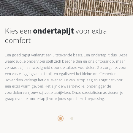
Kies een
ondertapijt
voor extra
comfort
Een goed tapijt verlangt een uitstekende basis. Een ondertapijt dus. Deze
waardevolle ondervloer stelt zich bescheiden en onzichtbaar op, maar
verraadt zijn aanwezigheid door de talloze voordelen. Zo zorgt het voor
een vaste ligging van je tapijt en egaliseert het kleine oneffenheden.
Bovendien verlengt het de levensduur van je toplaag en zorgt het voor
een extra warm gevoel. Het zijn de waardevolle, onderliggende
voordelen van jouw stijlvolle tapijtvloer. Onze specialisten adviseren je
graag over het ondertapijt voor jouw specifieke toepassing.