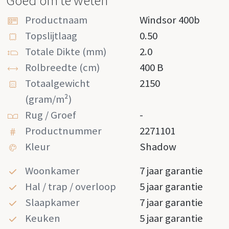
Goed om te weten
Productnaam
Windsor 400b
Topslijtlaag
0.50
Totale Dikte (mm)
2.0
Rolbreedte (cm)
400 B
Totaalgewicht
2150
(gram/m²)
Rug / Groef
-
Productnummer
2271101
Kleur
Shadow
Woonkamer
7 jaar garantie
Hal / trap / overloop
5 jaar garantie
Slaapkamer
7 jaar garantie
Keuken
5 jaar garantie