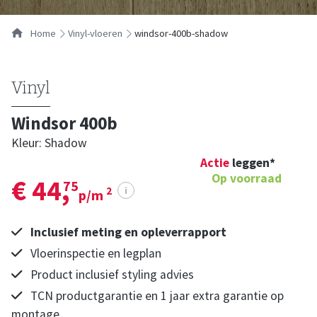
…
Home
vinyl-vloeren
windsor-400b-shadow
Vinyl
Windsor 400b
Kleur: Shadow
Actie
leggen*
Op voorraad
€ 44,
75
i
2
p/m
Inclusief meting en opleverrapport
Vloerinspectie en legplan
Product inclusief styling advies
TCN productgarantie en 1 jaar extra garantie op
montage