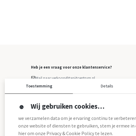
Heb je een vraag voor onze klantenservice?
Mail naar verkoop@tapijtcentrum.nl
Facebook Messenger
Toestemming
Details
Klacht indienen
Overige vragen: 0499 - 373 223
Wij gebruiken cookies…
we verzamelen data om je ervaring continu te verbeteren
onze website of diensten te gebruiken, stem je ermee in d
hier om onze Privacy & Cookie Policy te lezen.