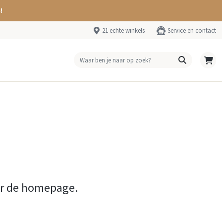
!
21 echte winkels
Service en contact
ar de homepage.