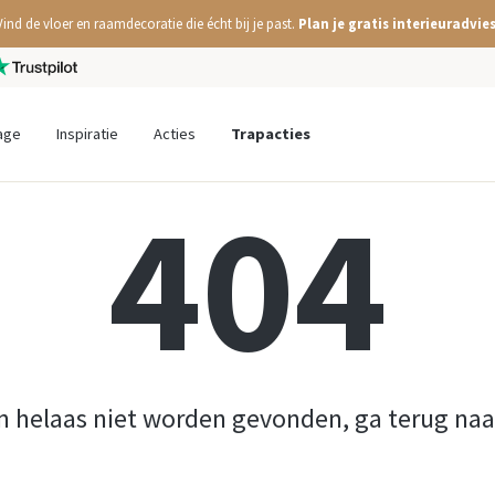
Vind de vloer en raamdecoratie die écht bij je past.
Plan je gratis interieuradvies
age
Inspiratie
Acties
Trapacties
404
n helaas niet worden gevonden, ga terug na