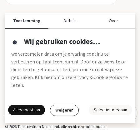
Toestemming
Details
Over
Wij gebruiken cookies…
Over ons
we verzamelen data om je ervaring continu te
Over tapijtcentrum
verbeteren op tapijtcentrum.nl. Door onze website of
Vacatures
diensten te gebruiken, stem je ermee in dat wij deze
Werken bij
gebruiken. Klik hier om onze Privacy & Cookie Policy te
Montageservice
Blog
lezen.
Garanties (pdf)
Onze winkels
Alles toestaan
Selectie toestaan
Weigeren
Gratis interieuradvies
Actie- en betalingsvoorwaarden *
Disclaimer
Privacy & Cookies
© 2026 Tapijtcentrum Nederland. Alle rechten voorbehouden