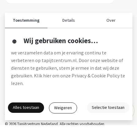
Toestemming
Details
Over
Wij gebruiken cookies…
Over ons
we verzamelen data om je ervaring continu te
Over tapijtcentrum
verbeteren op tapijtcentrum.nl. Door onze website of
Vacatures
diensten te gebruiken, stem je ermee in dat wij deze
Werken bij
gebruiken. Klik hier om onze Privacy & Cookie Policy te
Montageservice
Blog
lezen.
Garanties (pdf)
Onze winkels
Alles toestaan
Selectie toestaan
Weigeren
Gratis interieuradvies
Actie- en betalingsvoorwaarden *
Disclaimer
Privacy & Cookies
© 2026 Tapijtcentrum Nederland. Alle rechten voorbehouden