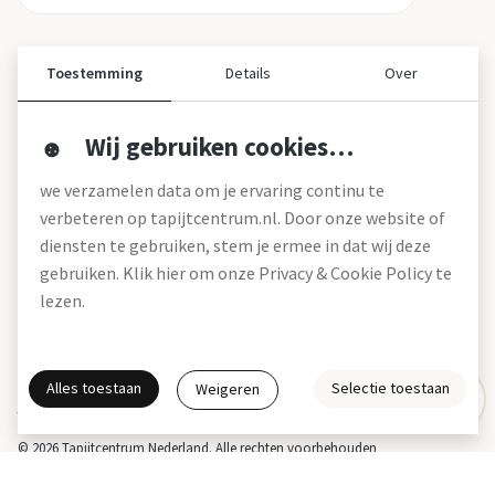
Toestemming
Details
Over
Wij gebruiken cookies…
Over ons
we verzamelen data om je ervaring continu te
Over tapijtcentrum
verbeteren op tapijtcentrum.nl. Door onze website of
Vacatures
diensten te gebruiken, stem je ermee in dat wij deze
Werken bij
gebruiken. Klik hier om onze Privacy & Cookie Policy te
Montageservice
Blog
lezen.
Garanties (pdf)
Onze winkels
Alles toestaan
Selectie toestaan
Weigeren
Gratis interieuradvies
Actie- en betalingsvoorwaarden *
Disclaimer
Privacy & Cookies
© 2026 Tapijtcentrum Nederland. Alle rechten voorbehouden